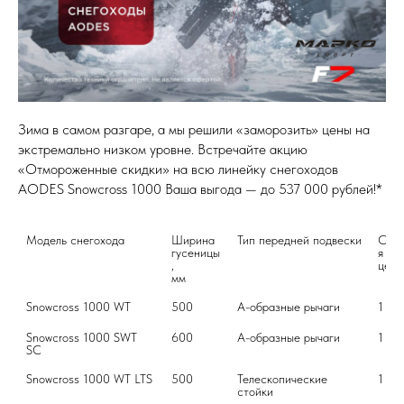
Зима в самом разгаре, а мы решили «заморозить» цены на
экстремально низком уровне. Встречайте акцию
«Отмороженные скидки» на всю линейку снегоходов
AODES Snowcross 1000 Ваша выгода — до 537 000 рублей!*
Модель снегохода
Ширина 

Тип передней подвески
Стан
гусеницы
я 

, 

цена
мм
Snowcross 1000 WT
500
А-образные рычаги
1 69
Snowcross 1000 SWT 
600
А-образные рычаги
1 76
SC
Snowcross 1000 WT LTS
500
Телескопические 
1 66
стойки