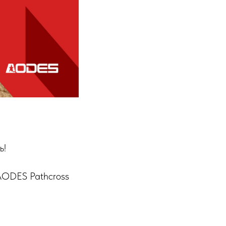
ь!
AODES Pathcross