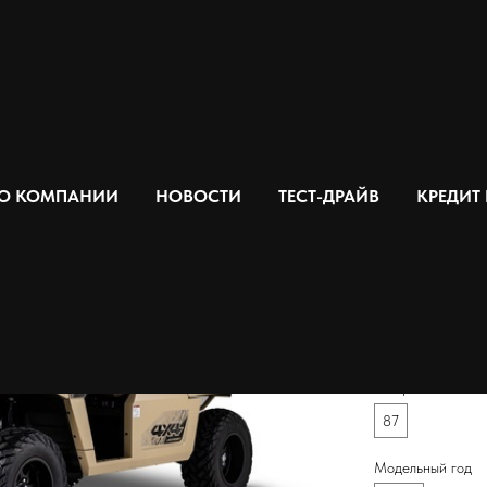
sertcross 1000-3 - 2024
Desertcro
О КОМПАНИИ
НОВОСТИ
ТЕСТ-ДРАЙВ
КРЕДИТ
2 247 000
р
Цвет
Объем двигателя
976
Мощность
87
Модельный год