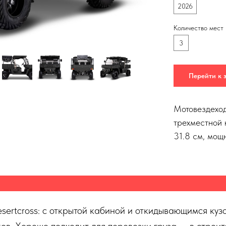
2026
Количество мест
3
Перейти к 
Мотовездеход
трехместной 
31.8 см, мощ
ertcross: с открытой кабиной и откидывающимся куз