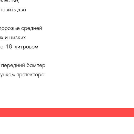
ельстве,
новить два
здорожье средней
х и низких
 На 48-литровом
, передний бампер
сунком протектора