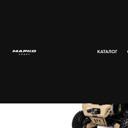
Главная
Мотовездеходы
De
→
→
КАТАЛОГ