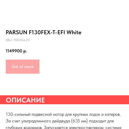
PARSUN F130FEX-T-EFI White
SKU: 700.954.29
1149900
р.
Out of stock
ОПИСАНИЕ
130-сильный подвесной мотор для крупных лодок и катеров.
За счет ультрадлинного дейдвуда (635 мм) подходит для
глубоких водоемов. Запускается электростартером: система