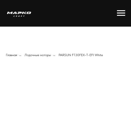
Главная
→
Лодочные моторы
→
PARSUN F130FEX-T-EFI White