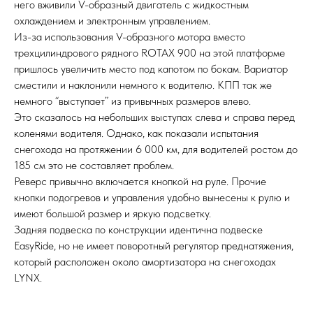
него вживили V-образный двигатель с жидкостным
охлаждением и электронным управлением.
Из-за использования V-образного мотора вместо
трехцилиндрового рядного ROTAX 900 на этой платформе
пришлось увеличить место под капотом по бокам. Вариатор
сместили и наклонили немного к водителю. КПП так же
немного “выступает” из привычных размеров влево.
Это сказалось на небольших выступах слева и справа перед
коленями водителя. Однако, как показали испытания
снегохода на протяжении 6 000 км, для водителей ростом до
185 см это не составляет проблем.
Реверс привычно включается кнопкой на руле. Прочие
кнопки подогревов и управления удобно вынесены к рулю и
имеют большой размер и яркую подсветку.
Задняя подвеска по конструкции идентична подвеске
EasyRide, но не имеет поворотный регулятор преднатяжения,
который расположен около амортизатора на снегоходах
LYNX.