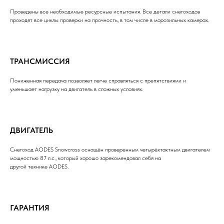
Проведены все необходимые ресурсные испытания. Все детали снегоходов
проходят все циклы проверки на прочность, в том числе в морозильных камерах.
ТРАНСМИССИЯ
Пониженная передача позволяет легче справляться с препятствиями и
уменьшает нагрузку на двигатель в сложных условиях.
ДВИГАТЕЛЬ
Снегоход AODES Snowcross оснащён проверенным четырёхтактным двигателем
мощностью 87 л.с., который хорошо зарекомендовал себя на
другой технике AODES.
ГАРАНТИЯ