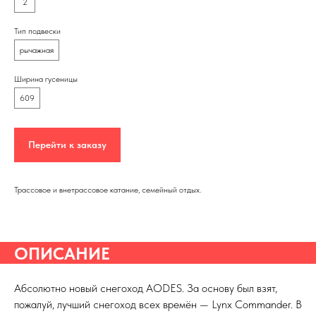
2
Тип подвески
рычажная
Ширина гусеницы
609
Перейти к заказу
Трассовое и внетрассовое катание, семейный отдых.
ОПИСАНИЕ
Абсолютно новый снегоход AODES. За основу был взят,
пожалуй, лучший снегоход всех времён — Lynx Commander. В