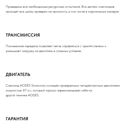
Проведены все необходимые ресурсные испытания. Все детали снегоходов
проходят все циклы проверки на прочность, в том числе в морозильных камерах.
ТРАНСМИССИЯ
Пониженная передача позволяет легче справляться с препятствиями и
уменьшает нагрузку на двигатель в сложных условиях.
ДВИГАТЕЛЬ
Снегоход AODES Snowcross оснащён проверенным четырёхтактным двигателем
мощностью 87 л.с., который хорошо зарекомендовал себя на
другой технике AODES.
ГАРАНТИЯ