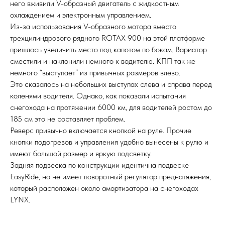
него вживили V-образный двигатель с жидкостным
охлаждением и электронным управлением.
Из-за использования V-образного мотора вместо
трехцилиндрового рядного ROTAX 900 на этой платформе
пришлось увеличить место под капотом по бокам. Вариатор
сместили и наклонили немного к водителю. КПП так же
немного “выступает” из привычных размеров влево.
Это сказалось на небольших выступах слева и справа перед
коленями водителя. Однако, как показали испытания
снегохода на протяжении 6000 км, для водителей ростом до
185 см это не составляет проблем.
Реверс привычно включается кнопкой на руле. Прочие
кнопки подогревов и управления удобно вынесены к рулю и
имеют большой размер и яркую подсветку.
Задняя подвеска по конструкции идентична подвеске
EasyRide, но не имеет поворотный регулятор преднатяжения,
который расположен около амортизатора на снегоходах
LYNX.