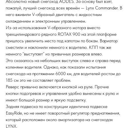
Абсолютно новый снегоход AODES. За основу был взят,
пожалуй, лучший снегоход всех времён — Lynx Commander. В
него вживили V-образный двигатель с жидкостным
охлаждением и электронным управлением.
Из-за использования V-образного мотора вместо
трехцилиндрового рядного ROTAX 900 на этой платформе
пришлось увеличить место под капотом по бокам. Вариатор
сместили и наклонили немного к водителю. КПП так же
немного “выступает” из привычных размеров влево.
Это сказалось на небольших выступах слева и справа перед
коленями водителя. Однако, как показали испытания
снегохода на протяжении 6000 км, для водителей ростом до
185 см это не составляет проблем.
Реверс привычно включается кнопкой на руле. Прочие
кнопки подогревов и управления удобно вынесены к рулю и
имеют большой размер и яркую подсветку.
Задняя подвеска по конструкции идентична подвеске
EasyRide, но не имеет поворотный регулятор преднатяжения,
который расположен около амортизатора на снегоходах
LYNX.