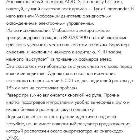
Абсолютно новый снегоход AODES. За основу был взят,
пожалуй, лучший снегоход всех времён — Lynx Commander. В
него вживили V-образный двигатель с жидкостным
охлаждением и электронным управлением.
Из-за использования V-образного мотора вместо
трехцилиндрового рядного ROTAX 900 на этой платформе
пришлось увеличить место под капотом по бокам. Вариатор
сместили и наклонили немного к водителю. КПП так же
немного “выступает” из привычных размеров влево.
Это сказалось на небольших выступах слева и справа перед
коленями водителя. Однако, как показали испытания
снегохода на протяжении 6 000 км, для водителей ростом до
185 см это не составляет проблем.
Реверс привычно включается кнопкой на руле. Прочие
кнопки подогревов и управления удобно вынесены к рулю и
имеют большой размер и яркую подсветку.
Задняя подвеска по конструкции идентична подвеске
EasyRide, но не имеет поворотный регулятор преднатяжения,
который расположен около амортизатора на снегоходах
LYNX.