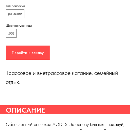
Тип подвески
рычажная
Ширина гусеницы
508
Перейти к заказу
Трассовое и внетрассовое катание, семейный
отдых.
ОПИСАНИЕ
Обновленный снегоход AODES. За основу был взят, пожалуй,