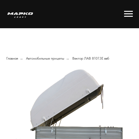
Главная
→
Автомобильные прицепы
→
Вектор ЛАВ 81013E ввб